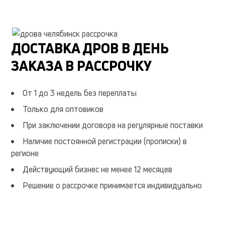
ворота
быстро
наличие
честный объем
без гнили
без черноты
ДОСТАВКА ДРОВ В ДЕНЬ
недорого
срочно
ЗАКАЗА В РАССРОЧКУ
От 1 до 3 недель без переплаты
Только для оптовиков
При заключении договора на регулярные поставки
Наличие постоянной регистрации (прописки) в
регионе
Действующий бизнес не менее 12 месяцев
Решение о рассрочке принимается индивидуально