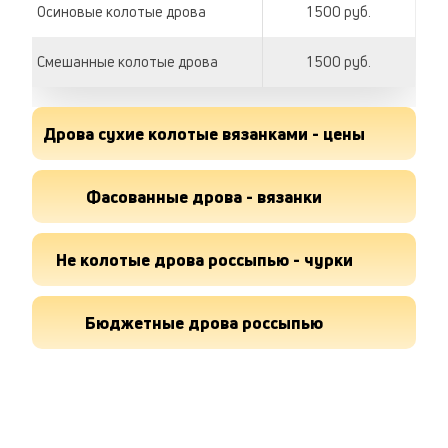
Осиновые колотые дрова
1 500 руб.
Смешанные колотые дрова
1 500 руб.
Дрова сухие колотые вязанками - цены
Дрова березовые сухие
Фасованные дрова - вязанки
220 руб.
Дрова ольховые сухие
220 руб.
Вязанка ольховых дров
Не колотые дрова россыпью - чурки
170 руб.
Дрова осиновые сухие
220 руб.
Вязанка осиновых дров
170 руб.
Не колотые чурки березовые
Бюджетные дрова россыпью
1 500 руб.
Растопка факел
600 руб.
Вязанка березовых дров
170 руб.
Не колотые чурки ольховые
1 500 руб.
Березовый чурак без коры
1 990 руб.
Не колотые чурки осиновые
1 500 руб.
Растопка
150 руб.