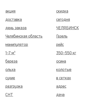
акция
скидка
доставка
сегодня
день заказа
ЧЕЛЯБИНСК
Челябинская область
Газель
манипулятор
рейс
1–7 м³
350–550 кг
береза
осина
ольха
колотые
сухие
в сетках
разгрузка
адрес
СНТ
дача
коттедж
подъезд