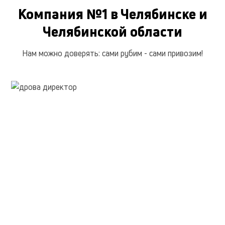
Компания №1 в Челябинске и
Колода березовая
990 руб.
Опилки
150 руб.
Челябинской области
Отпад березовый без коры
1 990 руб.
Нам можно доверять: сами рубим - сами привозим!