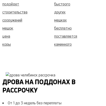
подойдет
быстрого
строительства
других
сооружений
мешках
мешок
бесплатно
цена
поставляется
коры
каминного
отопления
которое
широко
нашем
регионе
создания
доме
должны
ДРОВА НА ПОДДОНАХ В
натуральными
экологически
РАССРОЧКУ
чистыми
иметь
нужную
отличного
От 1 до 3 недель без переплаты