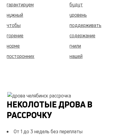
гарантируем
будут
нужный
уровень
чтобы
поддерживать
горение
содержание
норме
гнили
посторонних
нашей
продукции
поленьев
будет
таким
свободно
топке
камина
основные
НЕКОЛОТЫЕ ДРОВА В
виды
самый
РАССРОЧКУ
распространенный
представитель
которых
заготавливают
От 1 до 3 недель без переплаты