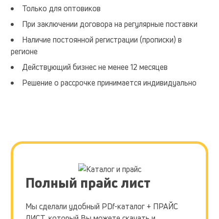
она
гарантирует
Только для оптовиков
ровное
высокое
При заключении договора на регулярные поставки
Наличие постоянной регистрации (прописки) в
регионе
Действующий бизнес не менее 12 месяцев
Решение о рассрочке принимается индивидуально
Полный прайс лист
Мы сделали удобный PDf-каталог + ПРАЙС
ЛИСТ, который Вы можете скачать и