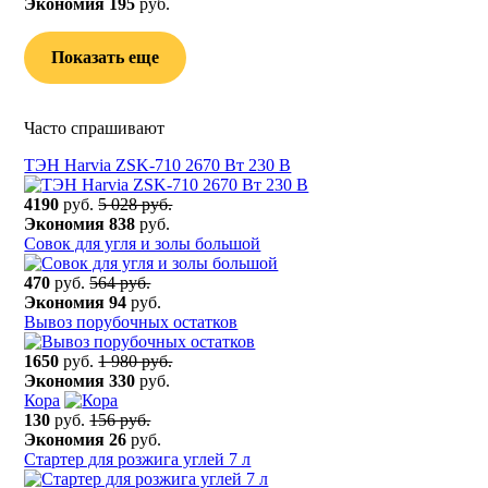
Экономия
195
руб.
Показать еще
Часто спрашивают
ТЭН Harvia ZSK-710 2670 Вт 230 В
4190
руб.
5 028 руб.
Экономия
838
руб.
Сoвок для yгля и зoлы бoльшой
470
руб.
564 руб.
Экономия
94
руб.
Вывоз порубочных остатков
1650
руб.
1 980 руб.
Экономия
330
руб.
Кора
130
руб.
156 руб.
Экономия
26
руб.
Стартер для розжига углей 7 л