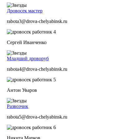
Дровосек мастер
rabota3@drova-chelyabinsk.ru
Сергей Иванченко
Младший дроворуб
rabota4@drova-chelyabinsk.ru
Антон Уваров
Развозчик
rabota5@drova-chelyabinsk.ru
Никита Марков