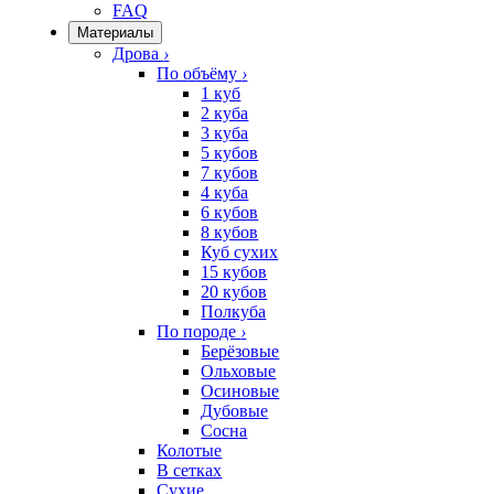
FAQ
Материалы
Дрова
›
По объёму
›
1 куб
2 куба
3 куба
5 кубов
7 кубов
4 куба
6 кубов
8 кубов
Куб сухих
15 кубов
20 кубов
Полкуба
По породе
›
Берёзовые
Ольховые
Осиновые
Дубовые
Сосна
Колотые
В сетках
Сухие