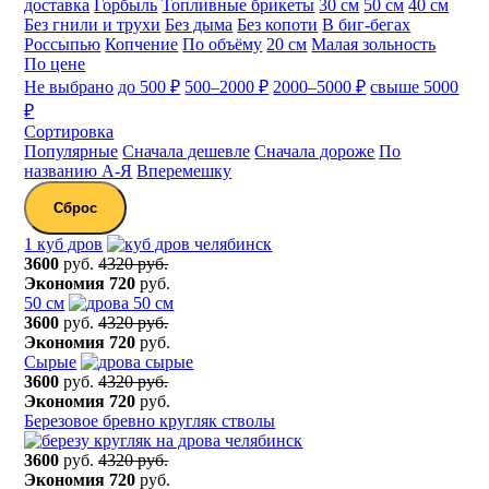
доставка
Горбыль
Топливные брикеты
30 см
50 см
40 см
Без гнили и трухи
Без дыма
Без копоти
В биг-бегах
Россыпью
Копчение
По объёму
20 см
Малая зольность
По цене
Не выбрано
до 500 ₽
500–2000 ₽
2000–5000 ₽
свыше 5000
₽
Сортировка
Популярные
Сначала дешевле
Сначала дороже
По
названию А-Я
Вперемешку
Сброс
1 куб дров
3600
руб.
4320 руб.
Экономия
720
руб.
50 см
3600
руб.
4320 руб.
Экономия
720
руб.
Сырые
3600
руб.
4320 руб.
Экономия
720
руб.
Березовое бревно кругляк стволы
3600
руб.
4320 руб.
Экономия
720
руб.