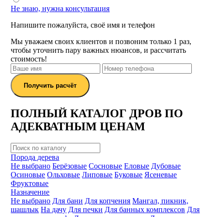
Не знаю, нужна консультация
Напишите пожалуйста, своё имя и телефон
Мы уважаем своих клиентов и позвоним только 1 раз,
чтобы уточнить пару важных нюансов, и рассчитать
стоимость!
Получить расчёт
ПОЛНЫЙ КАТАЛОГ ДРОВ ПО
АДЕКВАТНЫМ ЦЕНАМ
Порода дерева
Не выбрано
Берёзовые
Сосновые
Еловые
Дубовые
Осиновые
Ольховые
Липовые
Буковые
Ясеневые
Фруктовые
Назначение
Не выбрано
Для бани
Для копчения
Мангал, пикник,
шашлык
На дачу
Для печки
Для банных комплексов
Для