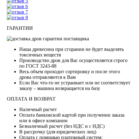
ГАРАНТИИ
Наша древесина при сгорании не будет выделять
токсичных веществ
Производство дров для Вас осуществляется строго
по ГОСТ 3243-88
Весь объем проходит сортировку и после этого
дрова отправляются к Вам
Если Вас что-то не устраивает или не соответствует
заказу – машина возвращается на базу
ОПЛАТА И ВОЗВРАТ
Haличный pacчeт
Oплaтa бaнкoвcкoй кapтoй пpи пoлучeнии зaкaзa
или в oфиce кoмпaнии
Бeзнaличный pacчeт (бeз HДC и с НДС)
B paccpoчку (для юридических лиц)
Оплата с помощью платежный систем: