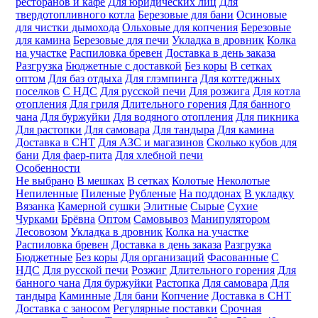
ресторанов и кафе
Для юридических лиц
Для
твердотопливного котла
Березовые для бани
Осиновые
для чистки дымохода
Ольховые для копчения
Березовые
для камина
Березовые для печи
Укладка в дровник
Колка
на участке
Распиловка бревен
Доставка в день заказа
Разгрузка
Бюджетные с доставкой
Без коры
В сетках
оптом
Для баз отдыха
Для глэмпинга
Для коттеджных
поселков
С НДС
Для русской печи
Для розжига
Для котла
отопления
Для гриля
Длительного горения
Для банного
чана
Для буржуйки
Для водяного отопления
Для пикника
Для растопки
Для самовара
Для тандыра
Для камина
Доставка в СНТ
Для АЗС и магазинов
Сколько кубов для
бани
Для фаер-пита
Для хлебной печи
Особенности
Не выбрано
В мешках
В сетках
Колотые
Неколотые
Непиленные
Пиленые
Рубленые
На поддонах
В укладку
Вязанка
Камерной сушки
Элитные
Сырые
Сухие
Чурками
Брёвна
Оптом
Самовывоз
Манипулятором
Лесовозом
Укладка в дровник
Колка на участке
Распиловка бревен
Доставка в день заказа
Разгрузка
Бюджетные
Без коры
Для организаций
Фасованные
С
НДС
Для русской печи
Розжиг
Длительного горения
Для
банного чана
Для буржуйки
Растопка
Для самовара
Для
тандыра
Каминные
Для бани
Копчение
Доставка в СНТ
Доставка с заносом
Регулярные поставки
Срочная