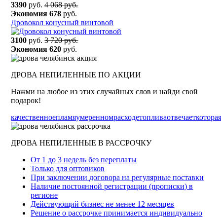
3390
руб.
4 068 руб.
Экономия
678
руб.
Дровокол конусный винтовой
3100
руб.
3 720 руб.
Экономия
620
руб.
ДРОВА НЕПИЛЕННЫЕ ПО АКЦИИ
Нажми на любое из этих случайных слов и найди свой
подарок!
качественное
пламя
умеренном
расходе
топлива
отвечает
котора
ДРОВА НЕПИЛЕННЫЕ В РАССРОЧКУ
От 1 до 3 недель без переплаты
Только для оптовиков
При заключении договора на регулярные поставки
Наличие постоянной регистрации (прописки) в
регионе
Действующий бизнес не менее 12 месяцев
Решение о рассрочке принимается индивидуально