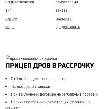
осуществляется
самосвалами
тип
заказе
партии
большого
рады
предоставить
значительную
укладку
берёзовые
стоимость
смразмер
обсуждается
обращении
сетки
ПРИЦЕП ДРОВ В РАССРОЧКУ
скидки
покупке
объёма
сеток
От 1 до 3 недель без переплаты
либо
мессенджеры
Только для оптовиков
telegram
штуку
При заключении договора на регулярные поставки
доставим
дача
Наличие постоянной регистрации (прописки) в
регионе