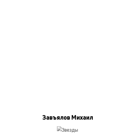
Завъялов Михаил