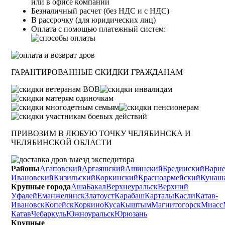
или в oфиce кoмпaнии
Бeзнaличный pacчeт (бeз HДC и с НДС)
B paccpoчку (для юридических лиц)
Оплата с помощью платежный систем:
ГАРАНТИРОВАННЫЕ СКИДКИ ГРАЖДАНАМ
ПРИВОЗИМ В ЛЮБУЮ ТОЧКУ ЧЕЛЯБИНСКА И
ЧЕЛЯБИНСКОЙ ОБЛАСТИ
Районы
Агаповский
Аргаяшский
Ашинский
Брединский
Варн
Ивановский
Кизильский
Коркинский
Красноармейский
Кунаш
Крупные города
Аша
Бакал
Верхнеуральск
Верхний
Уфалей
Еманжелинск
Златоуст
Карабаш
Карталы
Касли
Катав-
Ивановск
Копейск
Коркино
Куса
Кыштым
Магнитогорск
Миасс
Катав
Чебаркуль
Южноуральск
Юрюзань
Крупные