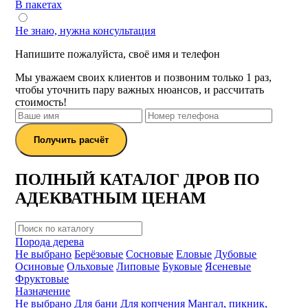
В пакетах
Не знаю, нужна консультация
Напишите пожалуйста, своё имя и телефон
Мы уважаем своих клиентов и позвоним только 1 раз,
чтобы уточнить пару важных нюансов, и рассчитать
стоимость!
Получить расчёт
ПОЛНЫЙ КАТАЛОГ ДРОВ ПО
АДЕКВАТНЫМ ЦЕНАМ
Порода дерева
Не выбрано
Берёзовые
Сосновые
Еловые
Дубовые
Осиновые
Ольховые
Липовые
Буковые
Ясеневые
Фруктовые
Назначение
Не выбрано
Для бани
Для копчения
Мангал, пикник,