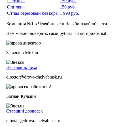
Растопка
150 руб.
Опилки
150 руб.
Отпад березовый без коры
1 990 руб.
Компания №1 в Челябинске и Челябинской области
Нам можно доверять: сами рубим - сами привозим!
Завъялов Михаил
Начальник цеха
director@drova-chelyabinsk.ru
Богдан Кучмин
Старший дровосек
rabota2@drova-chelyabinsk.ru