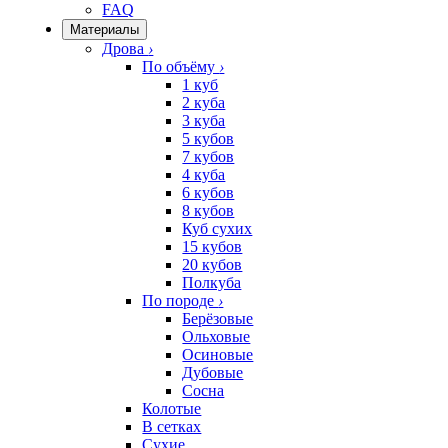
FAQ
Материалы
Дрова
›
По объёму
›
1 куб
2 куба
3 куба
5 кубов
7 кубов
4 куба
6 кубов
8 кубов
Куб сухих
15 кубов
20 кубов
Полкуба
По породе
›
Берёзовые
Ольховые
Осиновые
Дубовые
Сосна
Колотые
В сетках
Сухие