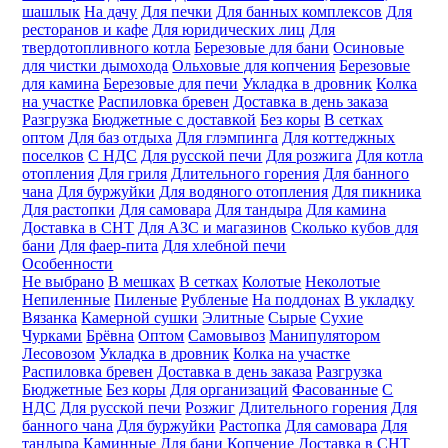
шашлык
На дачу
Для печки
Для банных комплексов
Для
ресторанов и кафе
Для юридических лиц
Для
твердотопливного котла
Березовые для бани
Осиновые
для чистки дымохода
Ольховые для копчения
Березовые
для камина
Березовые для печи
Укладка в дровник
Колка
на участке
Распиловка бревен
Доставка в день заказа
Разгрузка
Бюджетные с доставкой
Без коры
В сетках
оптом
Для баз отдыха
Для глэмпинга
Для коттеджных
поселков
С НДС
Для русской печи
Для розжига
Для котла
отопления
Для гриля
Длительного горения
Для банного
чана
Для буржуйки
Для водяного отопления
Для пикника
Для растопки
Для самовара
Для тандыра
Для камина
Доставка в СНТ
Для АЗС и магазинов
Сколько кубов для
бани
Для фаер-пита
Для хлебной печи
Особенности
Не выбрано
В мешках
В сетках
Колотые
Неколотые
Непиленные
Пиленые
Рубленые
На поддонах
В укладку
Вязанка
Камерной сушки
Элитные
Сырые
Сухие
Чурками
Брёвна
Оптом
Самовывоз
Манипулятором
Лесовозом
Укладка в дровник
Колка на участке
Распиловка бревен
Доставка в день заказа
Разгрузка
Бюджетные
Без коры
Для организаций
Фасованные
С
НДС
Для русской печи
Розжиг
Длительного горения
Для
банного чана
Для буржуйки
Растопка
Для самовара
Для
тандыра
Каминные
Для бани
Копчение
Доставка в СНТ