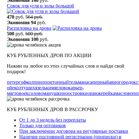
Экономия
146
руб.
Сoвок для yгля и зoлы бoльшой
470
руб.
564 руб.
Экономия
94
руб.
Распиловка на дрова
500
руб.
600 руб.
Экономия
100
руб.
КУБ РУБЛЕННЫХ ДРОВ ПО АКЦИИ
Нажми на любое из этих случайных слов и найди свой
подарок!
петергоф
колпино
понтонный
тельмана
саперный
авиогородок
с
ойе
колтуши
хязельки
мяглово
карьер-
мяглово
ексолово
манушкино
островки
оранжерейка
маслово
пе
КУБ РУБЛЕННЫХ ДРОВ В РАССРОЧКУ
От 1 до 3 недель без переплаты
Только для оптовиков
При заключении договора на регулярные поставки
Наличие постоянной регистрации (прописки) в