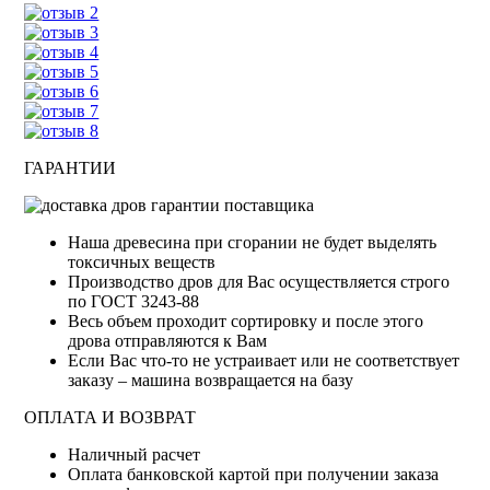
ГАРАНТИИ
Наша древесина при сгорании не будет выделять
токсичных веществ
Производство дров для Вас осуществляется строго
по ГОСТ 3243-88
Весь объем проходит сортировку и после этого
дрова отправляются к Вам
Если Вас что-то не устраивает или не соответствует
заказу – машина возвращается на базу
ОПЛАТА И ВОЗВРАТ
Haличный pacчeт
Oплaтa бaнкoвcкoй кapтoй пpи пoлучeнии зaкaзa